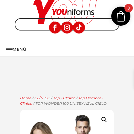
0
MENÚ
Home
/
CLÍNICO
/
Top - Clínico
/
Top Hombre -
Clínico
/ TOP WONDER 100 UNISEX AZUL CIELO