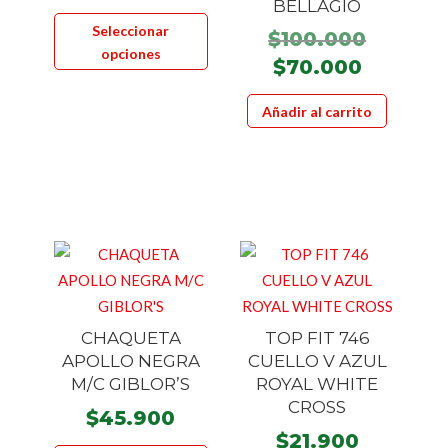
BELLAGIO
Este
Seleccionar
El
$
100.000
producto
opciones
precio
tiene
El
$
70.000
origina
múltiples
precio
Añadir al carrito
era:
variantes.
actual
$100.00
Las
es:
opciones
$70.000
se
pueden
elegir
en
la
página
CHAQUETA
TOP FIT 746
de
APOLLO NEGRA
CUELLO V AZUL
producto
M/C GIBLOR’S
ROYAL WHITE
CROSS
$
45.900
$
21.900
Este