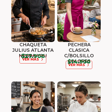
CHAQUETA
PECHERA
JULIUS ATLANTA
CLASICA
$27.900
NEGRA YOU
C/BOLSILLO
VER MÁS
$14.900
COLORES
VER MÁS