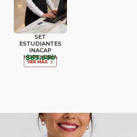
SET
ESTUDIANTES
INACAP
$69.900
HOTELERÍA
VER MÁS