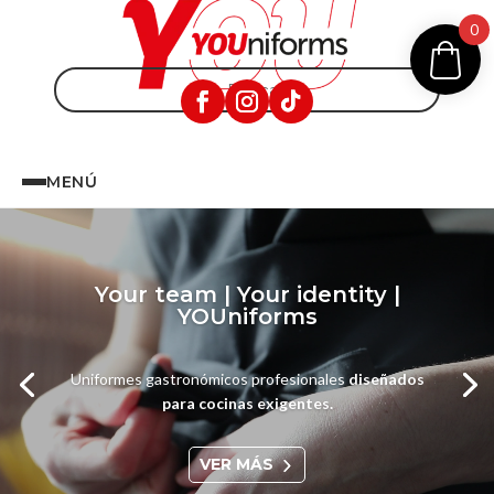
0
MENÚ
Reproductor
de
vídeo
Your team | Your identity |
YOUniforms
Uniformes gastronómicos profesionales
diseñados
para cocinas exigentes.
VER MÁS