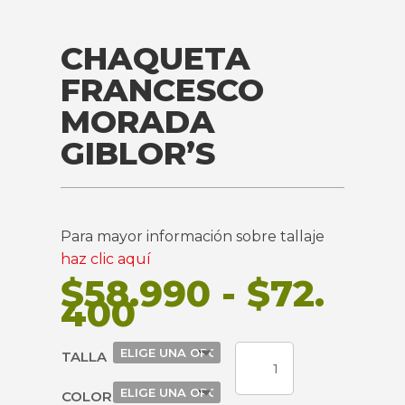
CHAQUETA
FRANCESCO
MORADA
GIBLOR’S
Para mayor información sobre tallaje
haz clic aquí
$
58.990
-
$
72.
Rango
400
de
precios:
CHAQUETA
TALLA
desde
FRANCESCO
$58.990
MORADA
COLOR