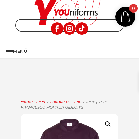
0
MENÚ
Home
/
CHEF
/
Chaquetas - Chef
/ CHAQUETA
FRANCESCO MORADA GIBLOR’S