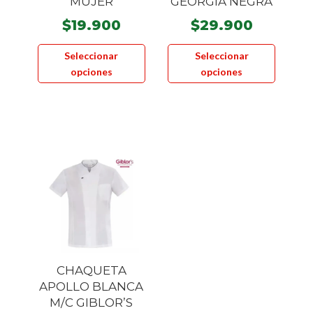
MUJER
GEORGIA NEGRA
product
$
19.900
$
29.900
Este
Este
Seleccionar
Seleccionar
producto
product
opciones
opciones
tiene
tiene
múltiples
múltiple
variantes.
variante
Las
Las
opciones
opcione
se
se
pueden
pueden
elegir
elegir
en
en
la
la
página
página
CHAQUETA
de
de
APOLLO BLANCA
producto
product
M/C GIBLOR’S