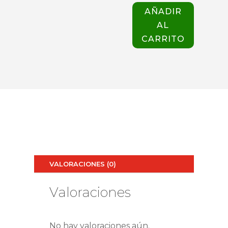
hasta
GIBLOR'S
$72.400
AÑADIR
cantidad
AL
CARRITO
VALORACIONES (0)
Valoraciones
No hay valoraciones aún.