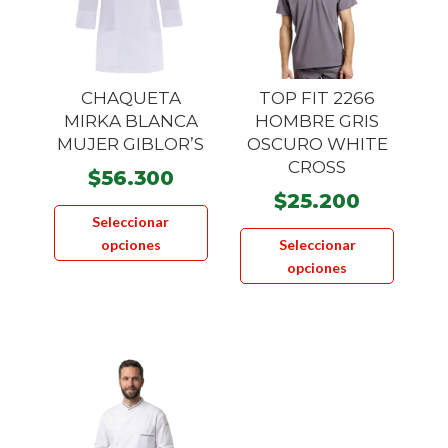
elegir
en
la
página
CHAQUETA
TOP FIT 2266
de
MIRKA BLANCA
HOMBRE GRIS
product
MUJER GIBLOR’S
OSCURO WHITE
CROSS
$
56.300
$
25.200
Este
Seleccionar
Este
producto
opciones
Seleccionar
product
tiene
opciones
tiene
múltiples
múltiple
variantes.
variante
Las
Las
opciones
opcione
se
se
pueden
pueden
elegir