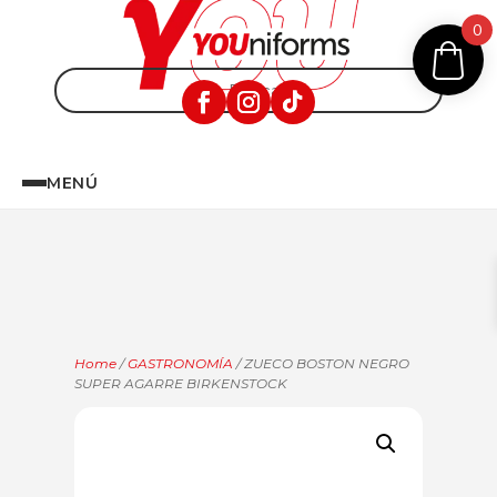
0
MENÚ
Home
/
GASTRONOMÍA
/ ZUECO BOSTON NEGRO
SUPER AGARRE BIRKENSTOCK