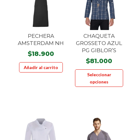
PECHERA
CHAQUETA
AMSTERDAM NH
GROSSETO AZUL
PG GIBLOR’S
$
18.900
$
81.000
Añadir al carrito
Este
Seleccionar
product
opciones
tiene
múltiple
variante
Las
opcione
se
pueden