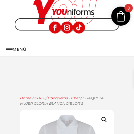
0
MENÚ
Home
/
CHEF
/
Chaquetas - Chef
/ CHAQUETA
MUJER GLORIA BLANCA GIBLOR’S