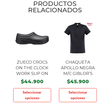
PRODUCTOS
RELACIONADOS
ZUECO CROCS
CHAQUETA
ON THE CLOCK
APOLLO NEGRA
WORK SLIP ON
M/C GIBLOR’S
$
44.900
$
45.900
Este
Este
Seleccionar
Seleccionar
producto
product
opciones
opciones
tiene
tiene
múltiples
múltiple