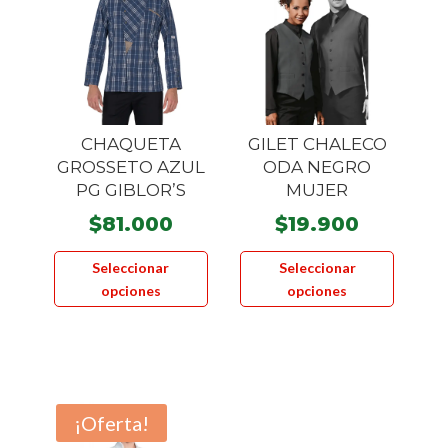
pueden
pueden
elegir
elegir
en
en
la
la
página
página
CHAQUETA
GILET CHALECO
de
de
GROSSETO AZUL
ODA NEGRO
producto
product
PG GIBLOR’S
MUJER
$
81.000
$
19.900
Este
Este
Seleccionar
Seleccionar
producto
product
opciones
opciones
tiene
tiene
múltiples
múltiple
variantes.
variante
Las
Las
opciones
opcione
¡Oferta!
se
se