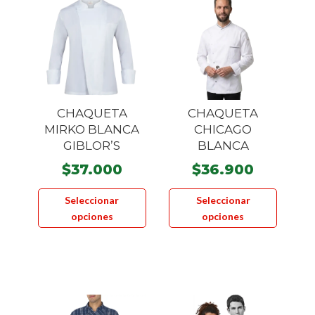
CHAQUETA
CHAQUETA
MIRKO BLANCA
CHICAGO
GIBLOR’S
BLANCA
$
37.000
$
36.900
Este
Este
Seleccionar
Seleccionar
producto
product
opciones
opciones
tiene
tiene
múltiples
múltiple
variantes.
variante
Las
Las
opciones
opcione
se
se