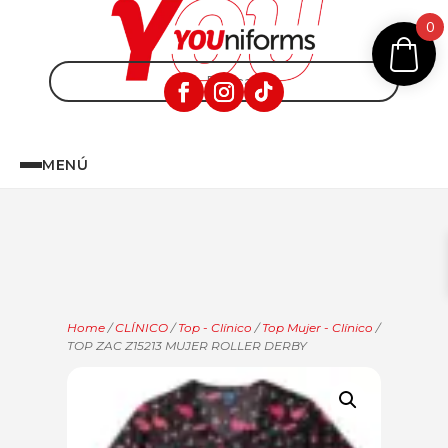
0
MENÚ
Home
/
CLÍNICO
/
Top - Clínico
/
Top Mujer - Clínico
/
TOP ZAC Z15213 MUJER ROLLER DERBY