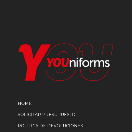
pueden
elegir
en
la
página
de
producto
HOME
SOLICITAR PRESUPUESTO
POLÍTICA DE DEVOLUCIONES