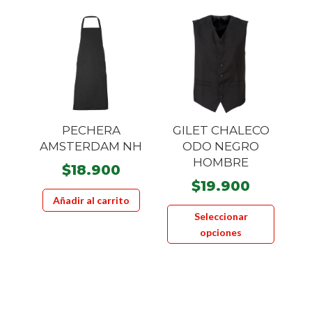
PECHERA
GILET CHALECO
AMSTERDAM NH
ODO NEGRO
HOMBRE
$
18.900
$
19.900
Añadir al carrito
Este
Seleccionar
product
opciones
tiene
múltiple
variante
Las
opcione