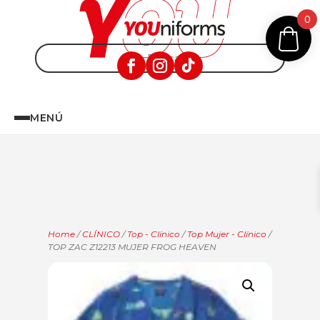
0
MENÚ
Home
/
CLÍNICO
/
Top - Clínico
/
Top Mujer - Clínico
/
TOP ZAC Z12213 MUJER FROG HEAVEN