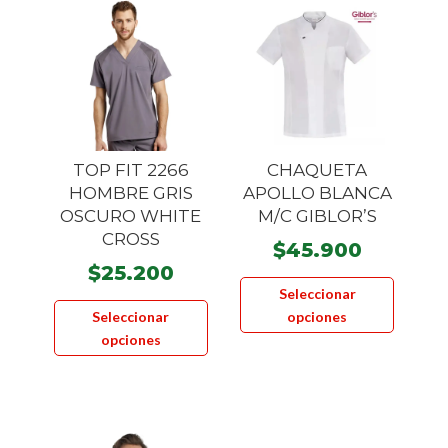
se
pueden
elegir
en
la
página
TOP FIT 2266
CHAQUETA
de
HOMBRE GRIS
APOLLO BLANCA
product
OSCURO WHITE
M/C GIBLOR’S
CROSS
$
45.900
$
25.200
Este
Seleccionar
Este
product
Seleccionar
opciones
producto
tiene
opciones
tiene
múltiple
múltiples
variante
variantes.
Las
Las
opcione