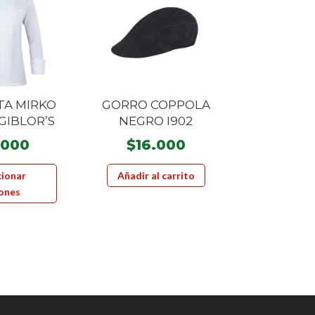
A MIRKO
GORRO COPPOLA
GIBLOR’S
NEGRO I902
.000
$
16.000
Este
cionar
Añadir al carrito
producto
ones
tiene
múltiples
variantes.
Las
opciones
se
pueden