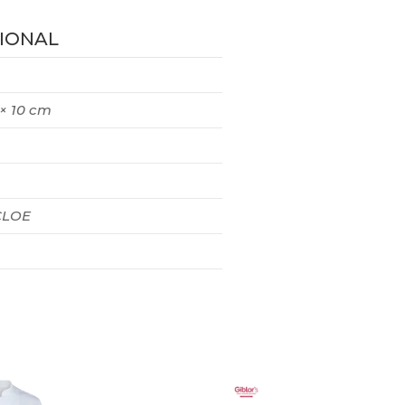
IONAL
 × 10 cm
CLOE