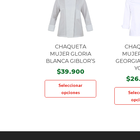
CHAQUETA
CHA
MUJER GLORIA
MUJER
BLANCA GIBLOR’S
GEORGI
Y
$
39.900
$
26
Este
Seleccionar
producto
opciones
Selec
tiene
opc
múltiples
variantes.
Las
opciones
se