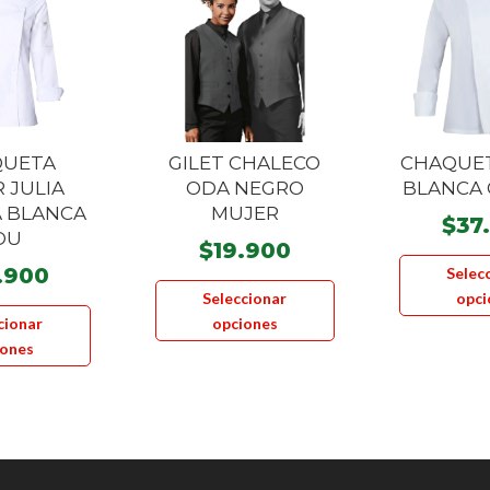
QUETA
GILET CHALECO
CHAQUET
 JULIA
ODA NEGRO
BLANCA 
A BLANCA
MUJER
$
37
OU
$
19.900
.900
Selec
Este
Seleccionar
opci
Este
producto
cionar
opciones
producto
tiene
iones
tiene
múltiples
múltiples
variantes.
variantes.
Las
Las
opciones
opciones
se