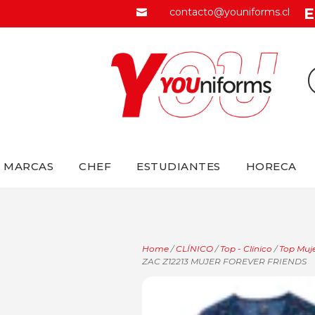
E
contacto@youniforms.cl

MARCAS
CHEF
ESTUDIANTES
HORECA
Home
/
CLÍNICO
/
Top - Clínico
/
Top Muje
ZAC Z12213 MUJER FOREVER FRIENDS