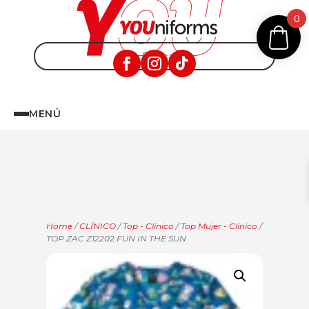
0
MENÚ
Home
/
CLÍNICO
/
Top - Clínico
/
Top Mujer - Clínico
/
TOP ZAC Z12202 FUN IN THE SUN