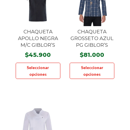
elegir
pueden
en
elegir
la
en
página
la
CHAQUETA
CHAQUETA
de
página
APOLLO NEGRA
GROSSETO AZUL
product
de
M/C GIBLOR’S
PG GIBLOR’S
producto
$
45.900
$
81.000
Este
Este
Seleccionar
Seleccionar
producto
product
opciones
opciones
tiene
tiene
múltiples
múltiple
variantes.
variante
Las
Las
opciones
opcione
se
se
pueden
pueden
elegir
elegir