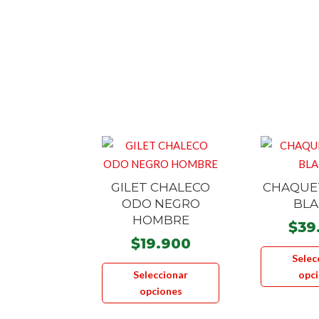
GILET CHALECO
CHAQUE
ODO NEGRO
BL
HOMBRE
$
39
$
19.900
Selec
Este
Seleccionar
opc
producto
opciones
tiene
múltiples