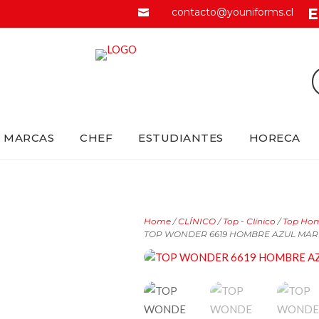
E
contacto@youniforms.cl

MARCAS
CHEF
ESTUDIANTES
HORECA
Home
/
CLÍNICO
/
Top - Clínico
/
Top Homb
TOP WONDER 6619 HOMBRE AZUL MAR