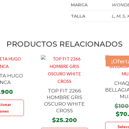
MARCA
WONDE
TALLA
L, M, S, 
PRODUCTOS RELACIONADOS
¡Ofert
TA HUGO
ANCA
CHAQ
BELLAGI
TOP FIT 2266
.900
MU
HOMBRE GRIS
Este
OSCURO WHITE
cionar
$
100
producto
CROSS
iones
$
70
tiene
$
25.200
múltiples
Selec
Este