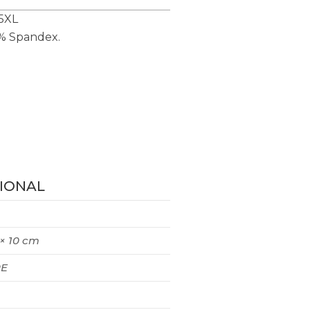
5XL
2% Spandex.
IONAL
 × 10 cm
E