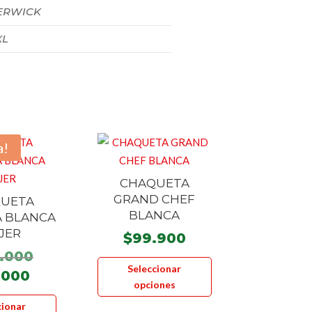
RWICK
XL
a!
CHAQUETA
GRAND CHEF
UETA
BLANCA
A BLANCA
JER
$
99.900
El
.000
Este
Seleccionar
precio
El
.000
producto
opciones
original
precio
tiene
Este
cionar
era:
actual
múltiples
producto