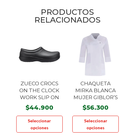
PRODUCTOS
RELACIONADOS
ZUECO CROCS
CHAQUETA
ON THE CLOCK
MIRKA BLANCA
WORK SLIP ON
MUJER GIBLOR’S
$
44.900
$
56.300
Este
Este
Seleccionar
Seleccionar
producto
product
opciones
opciones
tiene
tiene