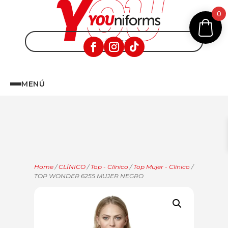
0
MENÚ
Home
/
CLÍNICO
/
Top - Clínico
/
Top Mujer - Clínico
/
TOP WONDER 6255 MUJER NEGRO