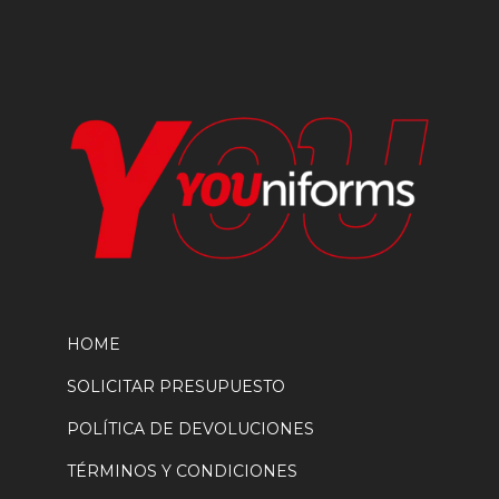
en
la
página
de
producto
HOME
SOLICITAR PRESUPUESTO
POLÍTICA DE DEVOLUCIONES
TÉRMINOS Y CONDICIONES