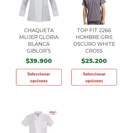
elegir
elegir
en
en
la
la
página
página
CHAQUETA
TOP FIT 2266
de
de
MUJER GLORIA
HOMBRE GRIS
producto
product
BLANCA
OSCURO WHITE
GIBLOR’S
CROSS
$
39.900
$
25.200
Este
Este
Seleccionar
Seleccionar
producto
product
opciones
opciones
tiene
tiene
múltiples
múltiple
variantes.
variante
Las
Las
opciones
opcione
se
se
pueden
pueden