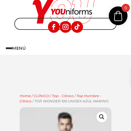
0
MENÚ
Home
/
CLÍNICO
/
Top - Clínico
/
Top Hombre -
Clínico
/ TOP WONDER 100 UNISEX AZUL MARINO