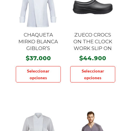
CHAQUETA
ZUECO CROCS
MIRKO BLANCA
ON THE CLOCK
GIBLOR’S
WORK SLIP ON
$
37.000
$
44.900
Este
Este
Seleccionar
Seleccionar
producto
product
opciones
opciones
tiene
tiene
múltiples
múltiple
variantes.
variante
Las
Las
opciones
opcione
se
se
pueden
pueden