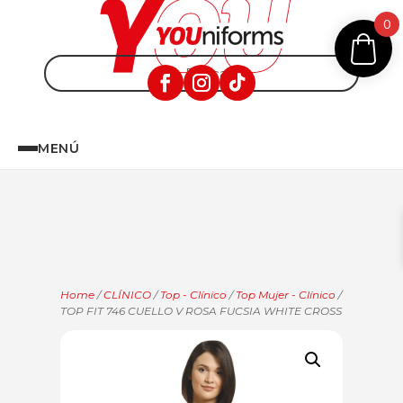
0
MENÚ
Home
/
CLÍNICO
/
Top - Clínico
/
Top Mujer - Clínico
/
TOP FIT 746 CUELLO V ROSA FUCSIA WHITE CROSS