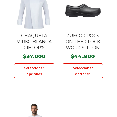
pueden
pueden
elegir
elegir
en
en
la
la
página
página
CHAQUETA
ZUECO CROCS
de
de
MIRKO BLANCA
ON THE CLOCK
producto
product
GIBLOR’S
WORK SLIP ON
$
37.000
$
44.900
Este
Este
Seleccionar
Seleccionar
producto
product
opciones
opciones
tiene
tiene
múltiples
múltiple
variantes.
variante
Las
Las
opciones
opcione
se
se