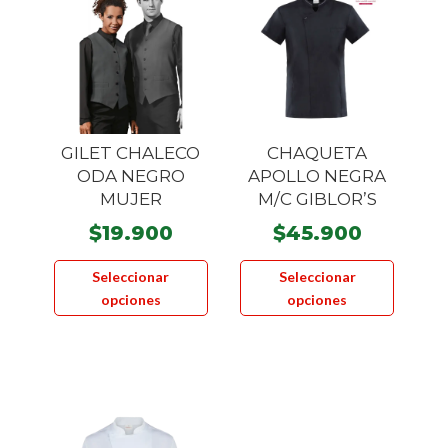
GILET CHALECO
CHAQUETA
ODA NEGRO
APOLLO NEGRA
MUJER
M/C GIBLOR’S
$
19.900
$
45.900
Este
Este
Seleccionar
Seleccionar
producto
product
opciones
opciones
tiene
tiene
múltiples
múltiple
variantes.
variante
Las
Las
opciones
opcione
se
se