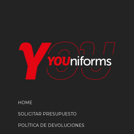
elegir
en
la
página
de
producto
HOME
SOLICITAR PRESUPUESTO
POLÍTICA DE DEVOLUCIONES