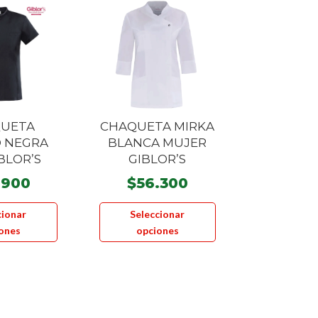
UETA
CHAQUETA MIRKA
 NEGRA
BLANCA MUJER
BLOR’S
GIBLOR’S
.900
$
56.300
Este
Este
cionar
Seleccionar
producto
producto
ones
opciones
tiene
tiene
múltiples
múltiples
variantes.
variantes.
Las
Las
opciones
opciones