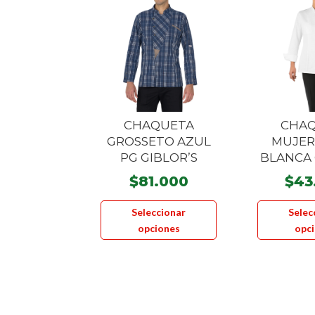
CHAQUETA
CHA
GROSSETO AZUL
MUJER
PG GIBLOR’S
BLANCA 
$
81.000
$
43
Este
Seleccionar
Selec
producto
opciones
opc
tiene
múltiples
variantes.
Las
opciones