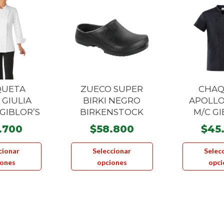
QUETA
ZUECO SUPER
CHAQ
 GIULIA
BIRKI NEGRO
APOLLO
GIBLOR’S
BIRKENSTOCK
M/C GI
.700
$
58.800
$
45
Este
Este
cionar
Seleccionar
Selec
producto
producto
iones
opciones
opci
tiene
tiene
múltiples
múltiples
variantes.
variantes.
Las
Las
opciones
opciones