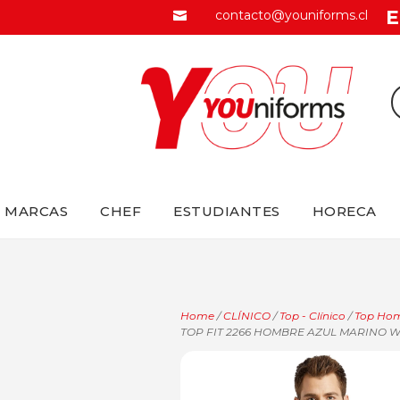
E
contacto@youniforms.cl

MARCAS
CHEF
ESTUDIANTES
HORECA
Home
/
CLÍNICO
/
Top - Clínico
/
Top Homb
TOP FIT 2266 HOMBRE AZUL MARINO W