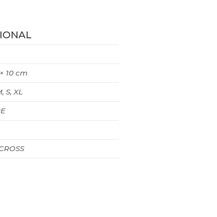
IONAL
 × 10 cm
M, S, XL
E
 CROSS