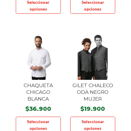
Seleccionar
Seleccionar
producto
product
opciones
opciones
tiene
tiene
múltiples
múltiple
variantes.
variante
Las
Las
opciones
opcione
se
se
pueden
pueden
elegir
elegir
en
en
la
la
CHAQUETA
GILET CHALECO
página
página
CHICAGO
ODA NEGRO
de
de
BLANCA
MUJER
producto
product
$
36.900
$
19.900
Este
Este
Seleccionar
Seleccionar
producto
product
opciones
opciones