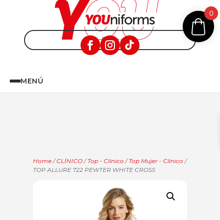
0
MENÚ
Home
/
CLÍNICO
/
Top - Clínico
/
Top Mujer - Clínico
/
TOP ALLURE 722 PEWTER WHITE CROSS