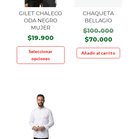
en
página
la
de
GILET CHALECO
CHAQUETA
página
ODA NEGRO
BELLAGIO
producto
MUJER
de
El
$
100.000
product
$
19.900
precio
El
$
70.000
Este
origina
precio
Seleccionar
Añadir al carrito
producto
era:
actual
opciones
tiene
$100.00
es:
múltiples
$70.000
variantes.
Las
opciones
se
pueden
elegir
en
la