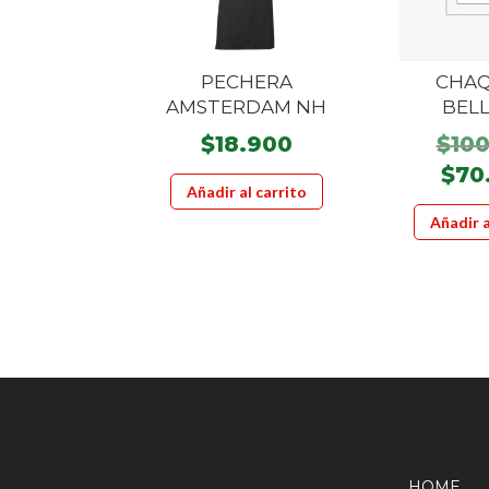
PECHERA
CHA
AMSTERDAM NH
BEL
$
18.900
$
10
$
70
Añadir al carrito
Añadir a
HOME