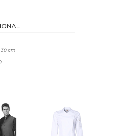
IONAL
× 30 cm
O