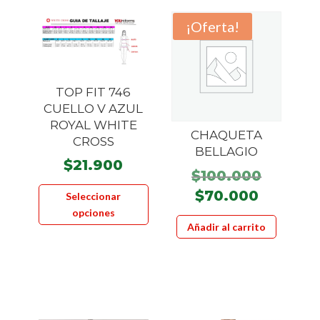
¡Oferta!
TOP FIT 746
CUELLO V AZUL
ROYAL WHITE
CHAQUETA
CROSS
BELLAGIO
$
21.900
El
$
100.000
Este
precio
El
$
70.000
Seleccionar
producto
origina
precio
opciones
tiene
Añadir al carrito
era:
actual
múltiples
$100.00
es:
variantes.
$70.000
Las
opciones
se