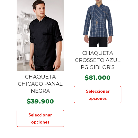
pueden
elegir
en
la
página
de
CHAQUETA
producto
GROSSETO AZUL
PG GIBLOR’S
CHAQUETA
$
81.000
CHICAGO PANAL
Este
NEGRA
Seleccionar
product
opciones
$
39.900
tiene
Este
múltiple
Seleccionar
producto
variante
opciones
tiene
Las
múltiples
opcione