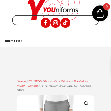
0
MENÚ
Home
/
CLÍNICO
/
Pantalón - Clínico
/
Pantalón
Mujer - Clínico
/ PANTALON WONDER CARGO 501
GRIS