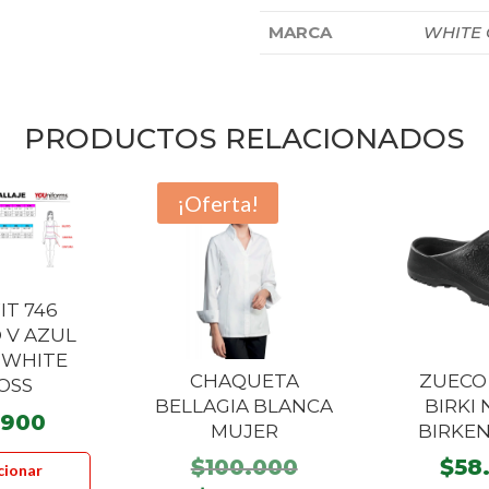
MARCA
WHITE
PRODUCTOS RELACIONADOS
¡Oferta!
IT 746
 V AZUL
 WHITE
CHAQUETA
ZUECO
OSS
BELLAGIA BLANCA
BIRKI
.900
MUJER
BIRKE
Este
El
$
100.000
$
58
cionar
producto