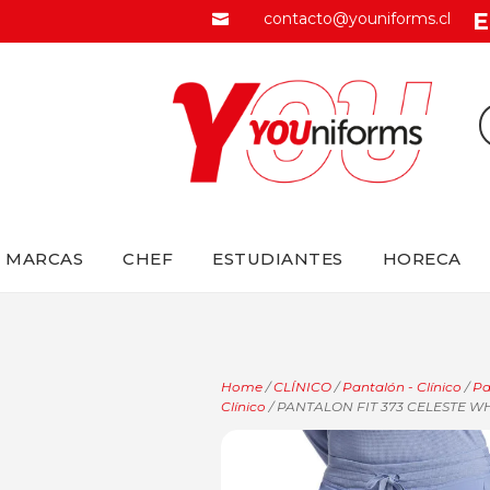
E
contacto@youniforms.cl

MARCAS
CHEF
ESTUDIANTES
HORECA
Home
/
CLÍNICO
/
Pantalón - Clínico
/
Pa
Clínico
/ PANTALON FIT 373 CELESTE W