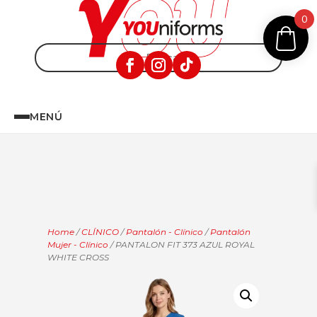
0
MENÚ
Home
/
CLÍNICO
/
Pantalón - Clínico
/
Pantalón
Mujer - Clínico
/ PANTALON FIT 373 AZUL ROYAL
WHITE CROSS