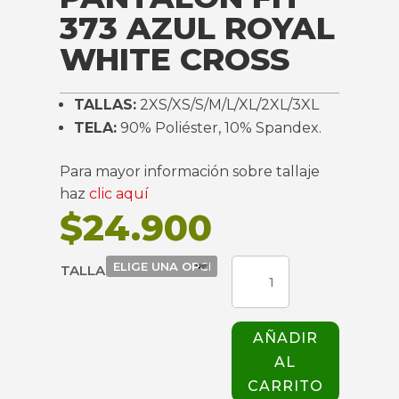
373 AZUL ROYAL
WHITE CROSS
TALLAS:
2XS/XS/S/M/L/XL/2XL/3XL
TELA:
90% Poliéster, 10% Spandex.
Para mayor información sobre tallaje
haz
clic aquí
$
24.900
PANTALON
TALLA
FIT
373
AZUL
AÑADIR
ROYAL
AL
WHITE
CROSS
CARRITO