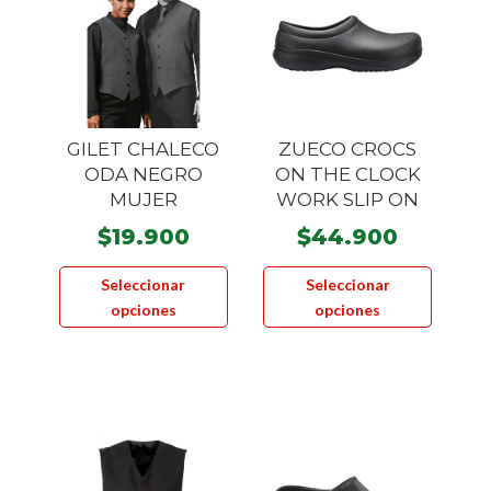
GILET CHALECO
ZUECO CROCS
ODA NEGRO
ON THE CLOCK
MUJER
WORK SLIP ON
$
19.900
$
44.900
Este
Este
Seleccionar
Seleccionar
producto
product
opciones
opciones
tiene
tiene
múltiples
múltiple
variantes.
variante
Las
Las
opciones
opcione
se
se