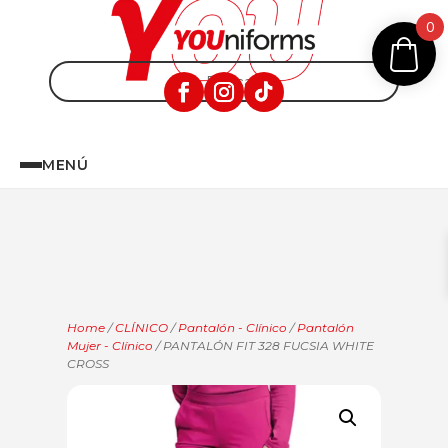
0
MENÚ
Home
/
CLÍNICO
/
Pantalón - Clínico
/
Pantalón
Mujer - Clínico
/ PANTALÓN FIT 328 FUCSIA WHITE
CROSS