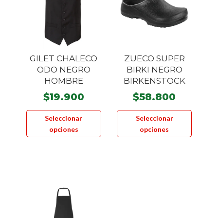
pueden
pueden
elegir
elegir
en
en
la
la
página
página
GILET CHALECO
ZUECO SUPER
de
de
ODO NEGRO
BIRKI NEGRO
producto
product
HOMBRE
BIRKENSTOCK
$
19.900
$
58.800
Este
Este
Seleccionar
Seleccionar
producto
product
opciones
opciones
tiene
tiene
múltiples
múltiple
variantes.
variante
Las
Las
opciones
opcione
se
se
pueden
pueden