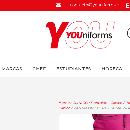
E
contacto@youniforms.cl

MARCAS
CHEF
ESTUDIANTES
HORECA
Home
/
CLÍNICO
/
Pantalón - Clínico
/
Pa
Clínico
/ PANTALÓN FIT 328 FUCSIA WH