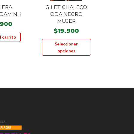
HERA
GILET CHALECO
DAM NH
ODA NEGRO
MUJER
.900
$
19.900
l carrito
Este
Seleccionar
producto
opciones
tiene
múltiples
variantes.
Las
opciones
se
pueden
elegir
en
la
página