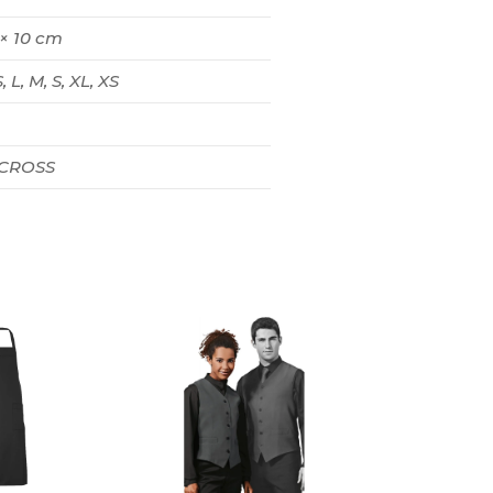
 × 10 cm
, L, M, S, XL, XS
 CROSS