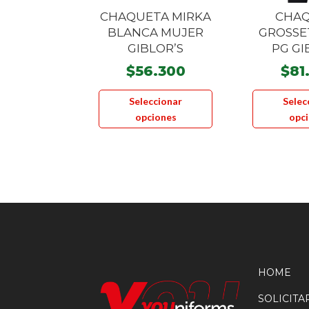
CHAQUETA MIRKA
CHA
BLANCA MUJER
GROSSE
GIBLOR’S
PG GI
$
56.300
$
81
Este
Seleccionar
Selec
producto
opciones
opc
tiene
múltiples
variantes.
Las
opciones
se
pueden
elegir
en
HOME
la
SOLICIT
página