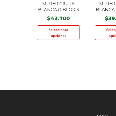
MUJER GIULIA
MUJER
BLANCA GIBLOR’S
BLANCA 
$
43.700
$
39
Este
Seleccionar
Selec
producto
opciones
opc
tiene
múltiples
variantes.
Las
opciones
se
pueden
elegir
en
la
página
de