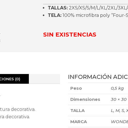
TALLAS:
2XS/XS/S/M/L/XL/2XL/3XL/
TELA:
100% microfibra poly “Four-S
SIN EXISTENCIAS
INFORMACIÓN ADIC
IONES (0)
Peso
0,5 kg
.
Dimensiones
30 × 30
stura decorativa.
TALLA
L, M, S, 
ra decorativa.
MARCA
WONDE