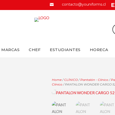
E
contacto@youniforms.cl

MARCAS
CHEF
ESTUDIANTES
HORECA
Home
/
CLÍNICO
/
Pantalón - Clínico
/
Pa
Clínico
/ PANTALON WONDER CARGO 5