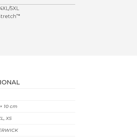
4XL/5XL
tretch”*
IONAL
 × 10 cm
XL, XS
RWICK