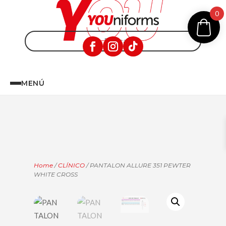
0
MENÚ
Home
/
CLÍNICO
/ PANTALON ALLURE 351 PEWTER
WHITE CROSS