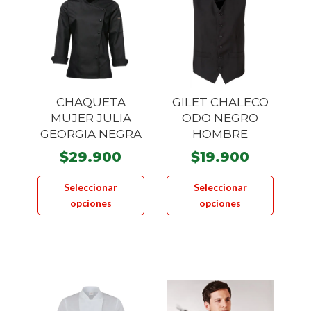
CHAQUETA
GILET CHALECO
MUJER JULIA
ODO NEGRO
GEORGIA NEGRA
HOMBRE
$
29.900
$
19.900
Este
Este
Seleccionar
Seleccionar
producto
product
opciones
opciones
tiene
tiene
múltiples
múltiple
variantes.
variante
Las
Las
opciones
opcione
se
se