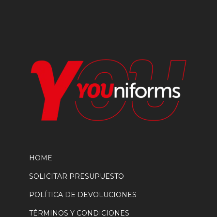
elegir
en
la
página
de
producto
HOME
SOLICITAR PRESUPUESTO
POLÍTICA DE DEVOLUCIONES
TÉRMINOS Y CONDICIONES