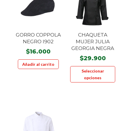
pueden
elegir
en
la
página
GORRO COPPOLA
CHAQUETA
de
NEGRO I902
MUJER JULIA
product
GEORGIA NEGRA
$
16.000
$
29.900
Añadir al carrito
Este
Seleccionar
product
opciones
tiene
múltiple
variante
Las
opcione
se
pueden