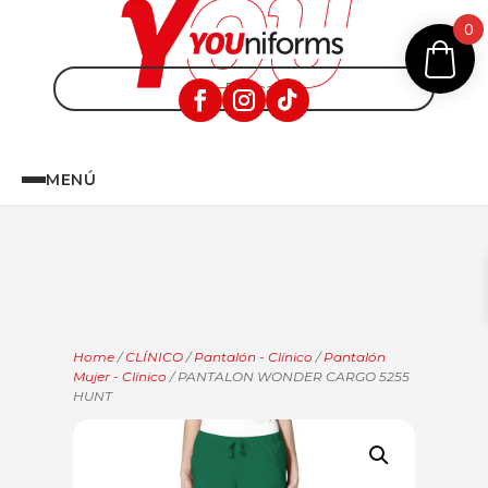
0
MENÚ
Home
/
CLÍNICO
/
Pantalón - Clínico
/
Pantalón
Mujer - Clínico
/ PANTALON WONDER CARGO 5255
HUNT