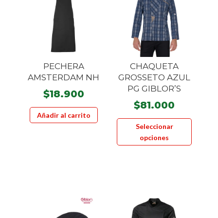
PECHERA
CHAQUETA
AMSTERDAM NH
GROSSETO AZUL
PG GIBLOR’S
$
18.900
$
81.000
Añadir al carrito
Este
Seleccionar
product
opciones
tiene
múltiple
variante
Las
opcione
se