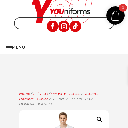
0
MENÚ
Home
/
CLÍNICO
/
Delantal - Clínico
/
Delantal
Hombre - Clínico
/ DELANTAL MEDICO 703
HOMBRE BLANCO