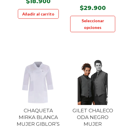
$
18.900
$
29.900
Añadir al carrito
Este
Seleccionar
product
opciones
tiene
múltiple
variante
Las
opcione
se
pueden
elegir
en
la
página
CHAQUETA
GILET CHALECO
de
MIRKA BLANCA
ODA NEGRO
product
MUJER GIBLOR’S
MUJER