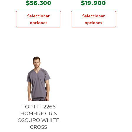
$
56.300
$
19.900
Este
Este
Seleccionar
Seleccionar
producto
product
opciones
opciones
tiene
tiene
múltiples
múltiple
variantes.
variante
Las
Las
opciones
opcione
se
se
pueden
pueden
elegir
elegir
en
en
la
la
página
página
TOP FIT 2266
de
de
HOMBRE GRIS
producto
product
OSCURO WHITE
CROSS