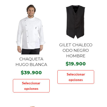
opciones
se
pueden
elegir
en
la
página
GILET CHALECO
de
ODO NEGRO
producto
HOMBRE
CHAQUETA
$
19.900
HUGO BLANCA
Este
$
39.900
Seleccionar
product
Este
opciones
tiene
Seleccionar
producto
múltiple
opciones
tiene
variante
múltiples
Las
variantes.