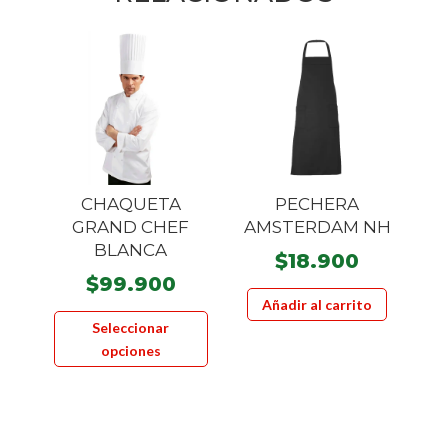
CHAQUETA
PECHERA
GRAND CHEF
AMSTERDAM NH
BLANCA
$
18.900
$
99.900
Añadir al carrito
Este
Seleccionar
producto
opciones
tiene
múltiples
variantes.
Las