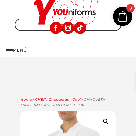
0
MENÚ
Home
/
CHEF
/
Chaquetas - Chef
/ CHAQUETA
MARYLIN BLANCA MUJER GIBLOR’S