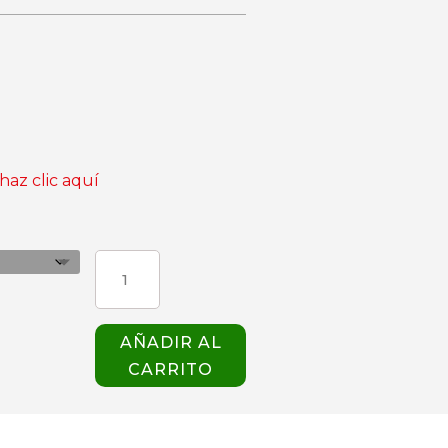
haz clic aquí
CHAQUETA
MARK
BURDEO
M/C
AÑADIR AL
GIBLOR'S
CARRITO
cantidad