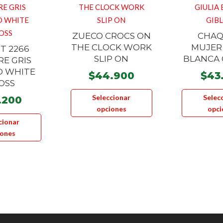
ZUECO CROCS ON
CHAQ
THE CLOCK WORK
MUJER 
IT 2266
SLIP ON
BLANCA 
E GRIS
O WHITE
$
44.900
$
43
OSS
Este
Seleccionar
Selec
.200
producto
opciones
opci
Este
tiene
cionar
producto
múltiples
iones
tiene
variantes.
múltiples
Las
variantes.
opciones
Las
se
opciones
pueden
se
elegir
pueden
en