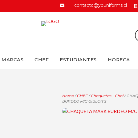
E
contacto@youniforms.cl

MARCAS
CHEF
ESTUDIANTES
HORECA
Home
/
CHEF
/
Chaquetas - Chef
/ CHA
BURDEO M/C GIBLOR’S