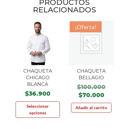
PRODUCTOS
RELACIONADOS
¡Oferta!
CHAQUETA
CHAQUETA
CHICAGO
BELLAGIO
BLANCA
El
$
100.000
$
36.900
precio
El
$
70.000
Este
origina
precio
Seleccionar
Añadir al carrito
producto
era:
actual
opciones
tiene
$100.00
es:
múltiples
$70.000