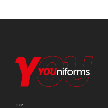
opciones
se
pueden
elegir
en
la
página
de
producto
HOME