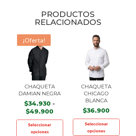
PRODUCTOS
RELACIONADOS
¡Oferta!
CHAQUETA
CHAQUETA
DAMIAN NEGRA
CHICAGO
BLANCA
$
34.930
-
$
36.900
Rango
$
49.900
de
Este
Este
Seleccionar
Seleccionar
precios:
product
producto
opciones
opciones
desde
tiene
tiene