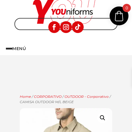
0
MENÚ
Home
/
CORPORATIVO
/
OUTDOOR - Corporativo
/
CAMISA OUTDOOR M/L BEIGE