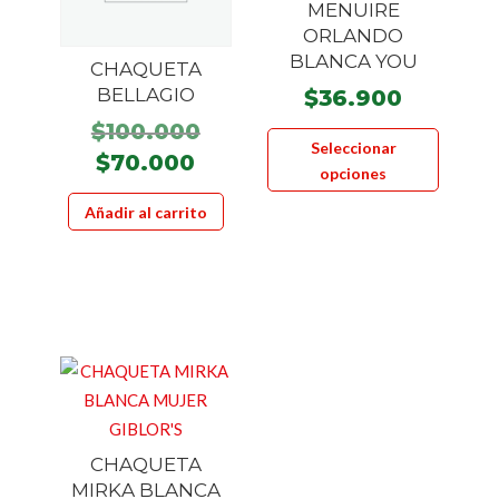
MENUIRE
de
producto
ORLANDO
product
BLANCA YOU
CHAQUETA
BELLAGIO
$
36.900
Este
El
$
100.000
Seleccionar
product
precio
El
$
70.000
opciones
tiene
original
precio
Añadir al carrito
múltiple
era:
actual
variante
$100.000.
es:
Las
$70.000.
opcione
se
pueden
elegir
en
la
CHAQUETA
página
MIRKA BLANCA