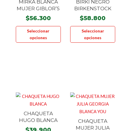
MIRKA BLANCA
BIRKI NEGRO
MUJER GIBLOR’S
BIRKENSTOCK
$
56.300
$
58.800
Este
Este
Seleccionar
Seleccionar
producto
product
opciones
opciones
tiene
tiene
múltiples
múltiple
variantes.
variante
Las
Las
opciones
opcione
se
se
pueden
pueden
elegir
elegir
en
en
la
la
CHAQUETA
página
página
HUGO BLANCA
CHAQUETA
de
de
MUJER JULIA
$
39.900