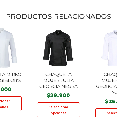
PRODUCTOS RELACIONADOS
TA MIRKO
CHAQUETA
CHAQ
GIBLOR’S
MUJER JULIA
MUJER
GEORGIA NEGRA
GEORGIA
.000
Y
$
29.900
Este
$
26
cionar
Este
producto
iones
Seleccionar
producto
tiene
opciones
Selec
tiene
múltiples