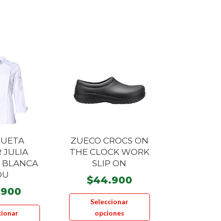
UETA
ZUECO CROCS ON
 JULIA
THE CLOCK WORK
 BLANCA
SLIP ON
OU
$
44.900
.900
Este
Seleccionar
Este
producto
cionar
opciones
producto
tiene