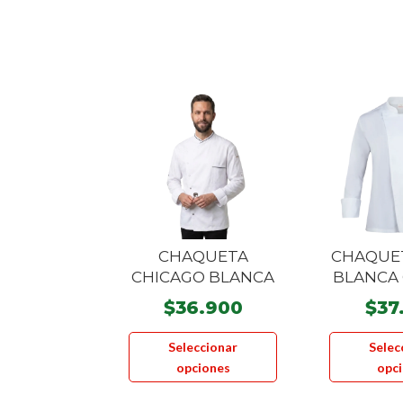
CHAQUETA
CHAQUE
CHICAGO BLANCA
BLANCA 
$
36.900
$
37
Este
Seleccionar
Selec
producto
opciones
opc
tiene
múltiples