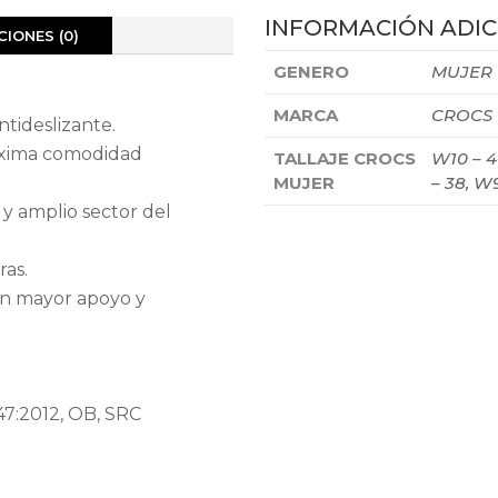
INFORMACIÓN ADIC
IONES (0)
GENERO
MUJER
MARCA
CROCS
tideslizante.
máxima comodidad
TALLAJE CROCS
W10 – 4
MUJER
– 38, W
 amplio sector del
ras.
un mayor apoyo y
7:2012, OB, SRC