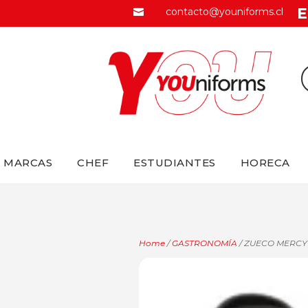
E
contacto@youniforms.cl

MARCAS
CHEF
ESTUDIANTES
HORECA
Home
/
GASTRONOMÍA
/ ZUECO MERCY