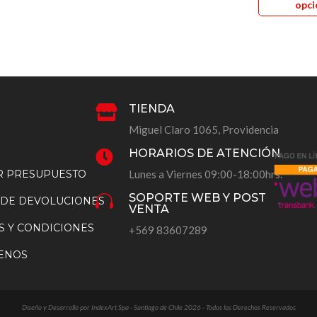
opci
múltiples
variantes.
variantes.
Las
Las
opciones
opciones
se
se
pueden
pueden
elegir
TIENDA

elegir
en
Miguel Claro 1065, Providencia
en
la
HORARIOS DE ATENCIÓN

la
página
AR PRESUPUESTO
Lunes a Viernes 09:00-18:00hrs.
página
de
SOPORTE WEB Y POST
de

producto
 DE DEVOLUCIONES
VENTA
producto
S Y CONDICIONES
+569 83607289
ENOS
Diseño y Desarrollo por IndexArt Spa - Santiago de Chile 2026 - Todos los Derechos Reservados