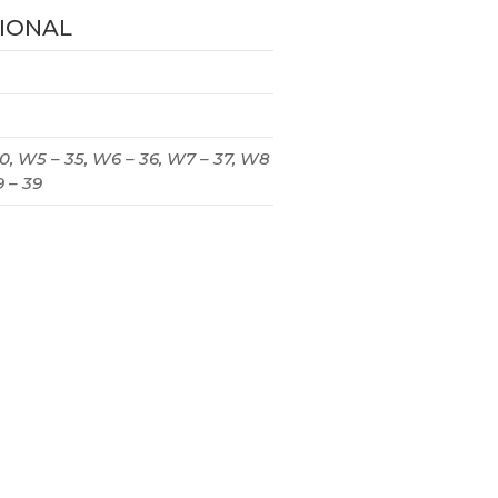
IONAL
0, W5 – 35, W6 – 36, W7 – 37, W8
9 – 39