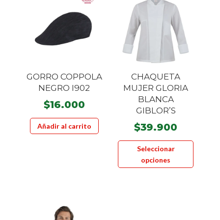
GORRO COPPOLA
CHAQUETA
NEGRO I902
MUJER GLORIA
BLANCA
$
16.000
GIBLOR’S
$
39.900
Añadir al carrito
Este
Seleccionar
product
opciones
tiene
múltiple
variante
Las
opcione