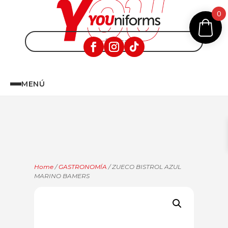
0
MENÚ
Home
/
GASTRONOMÍA
/ ZUECO BISTROL AZUL
MARINO BAMERS