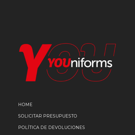
elegir
en
la
página
de
producto
HOME
SOLICITAR PRESUPUESTO
POLÍTICA DE DEVOLUCIONES