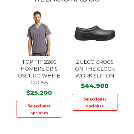
TOP FIT 2266
ZUECO CROCS
HOMBRE GRIS
ON THE CLOCK
OSCURO WHITE
WORK SLIP ON
CROSS
$
44.900
$
25.200
Este
Seleccionar
Este
product
Seleccionar
opciones
producto
tiene
opciones
tiene
múltiple
múltiples
variante
variantes.
Las