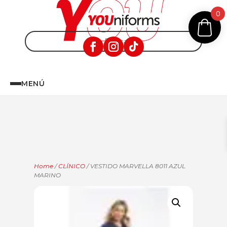
0
MENÚ
Home
/
CLÍNICO
/ VESTIDO MARVELLA 8011 AZUL
MARINO