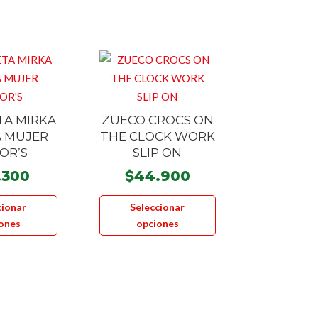
A MIRKA
ZUECO CROCS ON
 MUJER
THE CLOCK WORK
OR’S
SLIP ON
.300
$
44.900
Este
Este
cionar
Seleccionar
producto
producto
ones
opciones
tiene
tiene
múltiples
múltiples
variantes.
variantes.
Las
Las
opciones
opciones