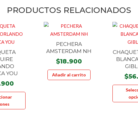
PRODUCTOS RELACIONADOS
PECHERA
AMSTERDAM NH
QUETA
CHAQUET
UIRE
BLANCA
$
18.900
ANDO
GIBL
CA YOU
Añadir al carrito
$
56
.900
Selec
Este
cionar
opci
producto
iones
tiene
múltiples
variantes.
Las