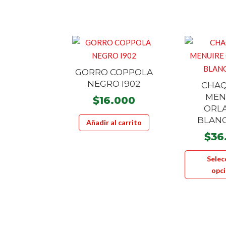
GORRO COPPOLA
NEGRO I902
CHA
MEN
$
16.000
ORL
BLAN
Añadir al carrito
$
36
Selec
opc