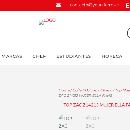
E
contacto@youniforms.cl

MARCAS
CHEF
ESTUDIANTES
HORECA
Home
/
CLÍNICO
/
Top - Clínico
/
Top Muje
ZAC Z14213 MUJER ELLA FANS