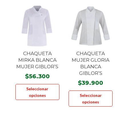
CHAQUETA
CHAQUETA
MIRKA BLANCA
MUJER GLORIA
MUJER GIBLOR’S
BLANCA
GIBLOR’S
$
56.300
$
39.900
Este
Seleccionar
Este
producto
opciones
Seleccionar
product
tiene
opciones
tiene
múltiples
múltiple
variantes.
variante
Las
Las
opciones