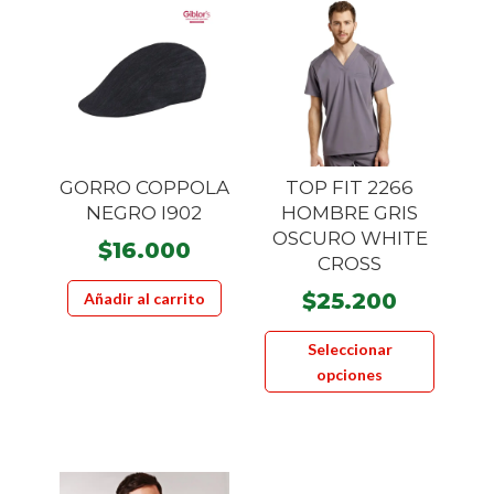
opcione
se
se
pueden
pueden
elegir
elegir
en
en
la
la
página
GORRO COPPOLA
TOP FIT 2266
página
de
NEGRO I902
HOMBRE GRIS
de
producto
OSCURO WHITE
$
16.000
product
CROSS
$
25.200
Añadir al carrito
Este
Seleccionar
product
opciones
tiene
múltiple
variante
Las