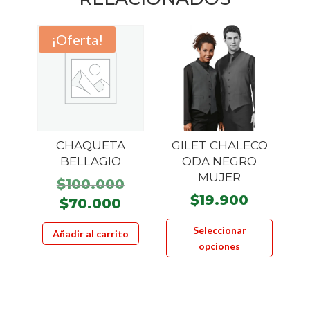
¡Oferta!
CHAQUETA
GILET CHALECO
BELLAGIO
ODA NEGRO
MUJER
El
$
100.000
$
19.900
precio
El
$
70.000
original
Este
precio
Seleccionar
Añadir al carrito
era:
product
actual
opciones
$100.000.
tiene
es:
múltiple
$70.000.
variante
Las