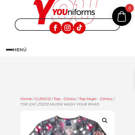
0
MENÚ
Home
/
CLÍNICO
/
Top - Clínico
/
Top Mujer - Clínico
/
TOP ZAC Z12213 MUJER WASH YOUR PAWS