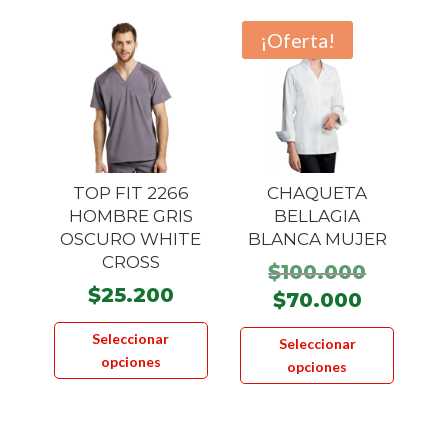
opcione
¡Oferta!
se
pueden
elegir
en
la
página
TOP FIT 2266
CHAQUETA
de
HOMBRE GRIS
BELLAGIA
product
OSCURO WHITE
BLANCA MUJER
CROSS
El
$
100.000
$
25.200
precio
El
$
70.000
Este
origina
precio
Este
Seleccionar
Seleccionar
producto
era:
actual
product
opciones
opciones
tiene
$100.00
es:
tiene
múltiples
$70.000
múltiple
variantes.
variante