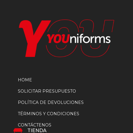
la
página
de
producto
HOME
SOLICITAR PRESUPUESTO
POLÍTICA DE DEVOLUCIONES
TÉRMINOS Y CONDICIONES
CONTÁCTENOS
TIENDA
