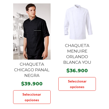
CHAQUETA
MENUIRE
ORLANDO
BLANCA YOU
CHAQUETA
CHICAGO PANAL
$
36.900
NEGRA
Este
Seleccionar
$
39.900
product
opciones
tiene
Este
Seleccionar
múltiple
producto
opciones
variante
tiene
Las
múltiples