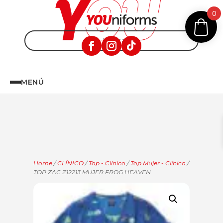
0
MENÚ
Home
/
CLÍNICO
/
Top - Clínico
/
Top Mujer - Clínico
/
TOP ZAC Z12213 MUJER FROG HEAVEN