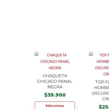
CHAQUETA
CHICAGO PANAL
TOP F
NEGRA
HOMBR
OSCUR
$
39.900
CR
Este
Seleccionar
$
25
producto