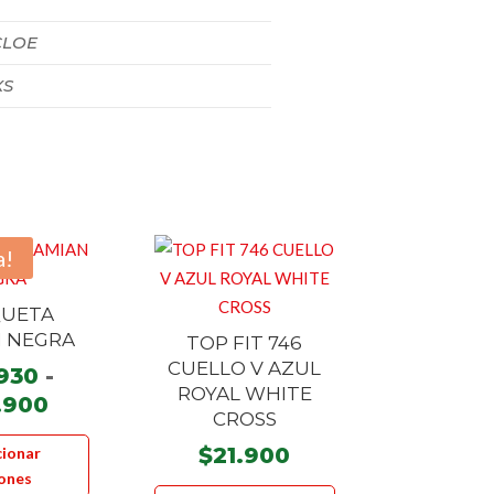
CLOE
XS
a!
UETA
 NEGRA
TOP FIT 746
CUELLO V AZUL
930
-
ROYAL WHITE
Rango
.900
CROSS
de
Este
$
21.900
cionar
precios:
producto
ones
Este
desde
tiene