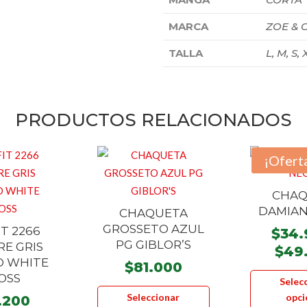
MARCA
ZOE & 
TALLA
L, M, S, 
PRODUCTOS RELACIONADOS
¡Ofert
CHAQ
DAMIAN
CHAQUETA
GROSSETO AZUL
IT 2266
$
34.
PG GIBLOR’S
E GRIS
$
49
O WHITE
$
81.000
OSS
Selec
Este
Seleccionar
opci
.200
producto