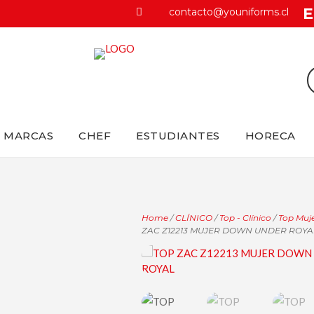
E
contacto@youniforms.cl

MARCAS
CHEF
ESTUDIANTES
HORECA
Home
/
CLÍNICO
/
Top - Clínico
/
Top Muje
ZAC Z12213 MUJER DOWN UNDER ROYA