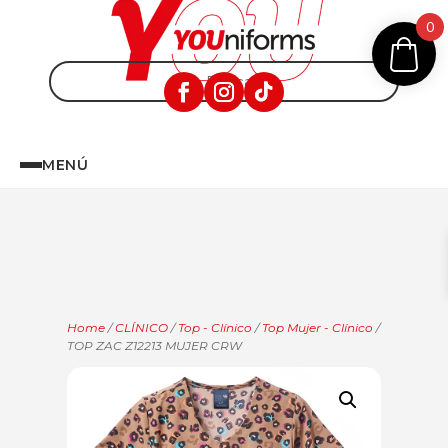
0
MENÚ
Home
/
CLÍNICO
/
Top - Clínico
/
Top Mujer - Clínico
/
TOP ZAC Z12213 MUJER CRW