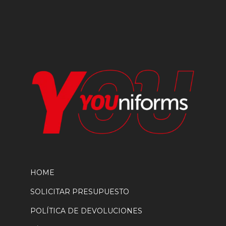
elegir
en
la
página
de
producto
HOME
SOLICITAR PRESUPUESTO
POLÍTICA DE DEVOLUCIONES