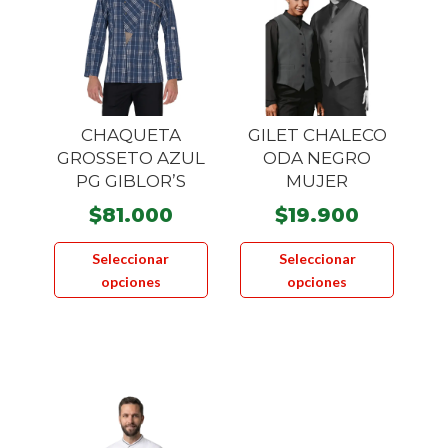
se
pueden
elegir
en
la
CHAQUETA
GILET CHALECO
página
GROSSETO AZUL
ODA NEGRO
de
PG GIBLOR’S
MUJER
producto
$
81.000
$
19.900
Este
Este
Seleccionar
Seleccionar
producto
product
opciones
opciones
tiene
tiene
múltiples
múltiple
variantes.
variante
Las
Las
opciones
opcione
se
se
pueden
pueden