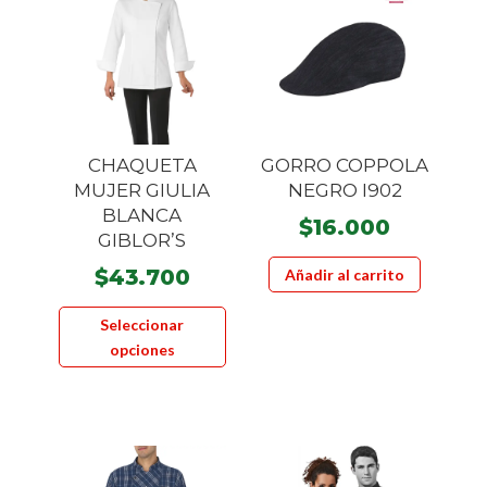
CHAQUETA
GORRO COPPOLA
MUJER GIULIA
NEGRO I902
BLANCA
$
16.000
GIBLOR’S
$
43.700
Añadir al carrito
Este
Seleccionar
producto
opciones
tiene
múltiples
variantes.
Las
opciones