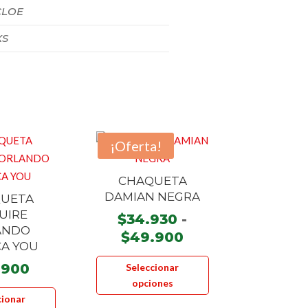
CLOE
XS
¡Oferta!
CHAQUETA
DAMIAN NEGRA
UETA
UIRE
$
34.930
-
ANDO
Rango
$
49.900
A YOU
de
Este
.900
Seleccionar
precios:
producto
opciones
Este
desde
tiene
cionar
producto