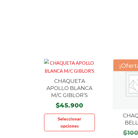
¡Ofert
CHAQUETA
APOLLO BLANCA
M/C GIBLOR’S
$
45.900
Este
CHA
Seleccionar
producto
BEL
opciones
tiene
$
10
múltiples