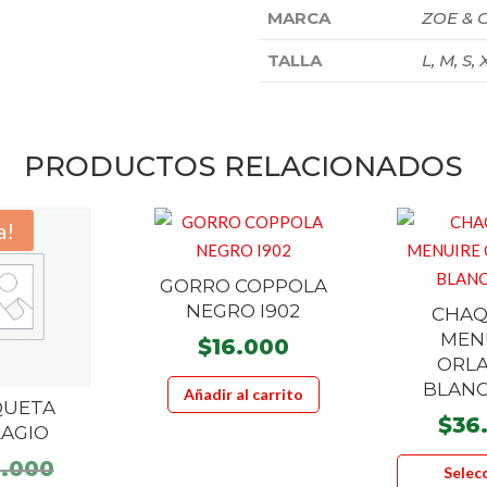
MARCA
ZOE & 
TALLA
L, M, S, 
PRODUCTOS RELACIONADOS
a!
GORRO COPPOLA
NEGRO I902
CHAQ
MEN
$
16.000
ORL
BLANC
Añadir al carrito
QUETA
$
36
LAGIO
El
0.000
Selec