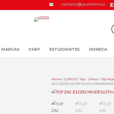
E
contacto@youniforms.cl

MARCAS
CHEF
ESTUDIANTES
HORECA
Home
/
CLÍNICO
/
Top - Clínico
/
Top Muje
ZAC Z12202 MUJER SLOTH AWARENESS