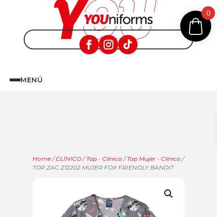
0
MENÚ
Home
/
CLÍNICO
/
Top - Clínico
/
Top Mujer - Clínico
/
TOP ZAC Z12202 MUJER FOX FRIENDLY BANDIT