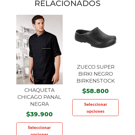
RELACIONADOS
ZUECO SUPER
BIRKI NEGRO
BIRKENSTOCK
CHAQUETA
$
58.800
CHICAGO PANAL
Este
NEGRA
Seleccionar
product
opciones
$
39.900
tiene
Este
múltiple
Seleccionar
producto
variante
opciones