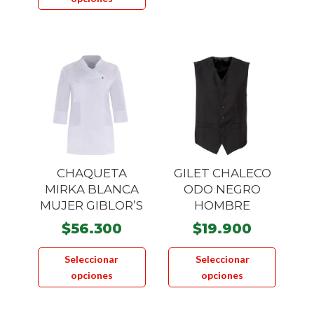
tiene
Las
múltiples
opcione
variantes.
se
Las
pueden
opciones
elegir
se
en
pueden
la
elegir
página
en
de
la
product
CHAQUETA
GILET CHALECO
página
MIRKA BLANCA
ODO NEGRO
MUJER GIBLOR’S
HOMBRE
de
producto
$
56.300
$
19.900
Este
Este
Seleccionar
Seleccionar
producto
product
opciones
opciones
tiene
tiene
múltiples
múltiple