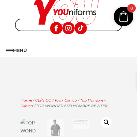
0
MENÚ
Home
/
CLÍNICO
/
Top - Clínico
/
Top Hombre -
Clínico
/ TOP WONDER 6619 HOMBRE PEWTER