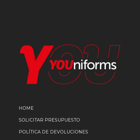
elegir
en
la
página
de
producto
HOME
SOLICITAR PRESUPUESTO
POLÍTICA DE DEVOLUCIONES