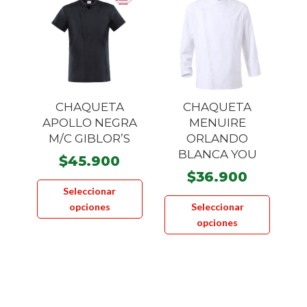
CHAQUETA
CHAQUETA
APOLLO NEGRA
MENUIRE
M/C GIBLOR’S
ORLANDO
BLANCA YOU
$
45.900
$
36.900
Este
Seleccionar
Este
producto
opciones
Seleccionar
product
tiene
opciones
tiene
múltiples
múltiple
variantes.
variante
Las
Las
opciones
opcione
se