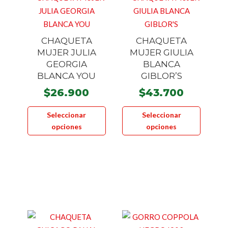
CHAQUETA
CHAQUETA
MUJER JULIA
MUJER GIULIA
GEORGIA
BLANCA
BLANCA YOU
GIBLOR’S
$
26.900
$
43.700
Este
Este
Seleccionar
Seleccionar
producto
product
opciones
opciones
tiene
tiene
múltiples
múltiple
variantes.
variante
Las
Las
opciones
opcione
se
se
pueden
pueden
elegir
elegir