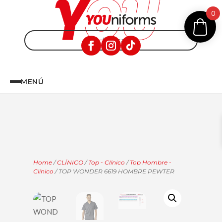
0
MENÚ
Home
/
CLÍNICO
/
Top - Clínico
/
Top Hombre -
Clínico
/ TOP WONDER 6619 HOMBRE PEWTER