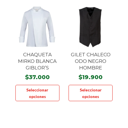
se
opcione
pueden
se
elegir
pueden
en
elegir
la
en
página
la
de
página
CHAQUETA
GILET CHALECO
producto
de
MIRKO BLANCA
ODO NEGRO
product
GIBLOR’S
HOMBRE
$
37.000
$
19.900
Este
Este
Seleccionar
Seleccionar
producto
product
opciones
opciones
tiene
tiene
múltiples
múltiple
variantes.
variante
Las
Las