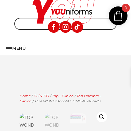
0
MENÚ
Home
/
CLÍNICO
/
Top - Clínico
/
Top Hombre -
Clínico
/ TOP WONDER 6619 HOMBRE NEGRO