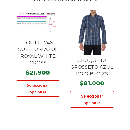
TOP FIT 746
CUELLO V AZUL
ROYAL WHITE
CHAQUETA
CROSS
GROSSETO AZUL
$
21.900
PG GIBLOR’S
Este
$
81.000
Seleccionar
producto
Este
opciones
tiene
Seleccionar
product
múltiples
opciones
tiene
variantes.
múltiple
Las
variante
opciones
Las