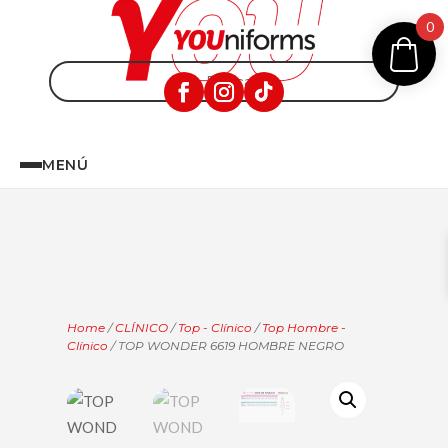
0
MENÚ
Home
/
CLÍNICO
/
Top - Clínico
/
Top Hombre -
Clínico
/ TOP WONDER 6619 HOMBRE NEGRO