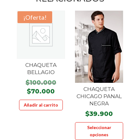
¡Oferta!
CHAQUETA
BELLAGIO
El
$
100.000
CHAQUETA
precio
El
$
70.000
CHICAGO PANAL
original
precio
NEGRA
Añadir al carrito
era:
actual
$
39.900
$100.000.
es:
Este
$70.000.
Seleccionar
product
opciones
tiene