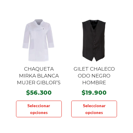
múltiple
variante
Las
opcione
se
pueden
elegir
en
la
CHAQUETA
GILET CHALECO
página
MIRKA BLANCA
ODO NEGRO
MUJER GIBLOR’S
HOMBRE
de
product
$
56.300
$
19.900
Este
Este
Seleccionar
Seleccionar
producto
product
opciones
opciones
tiene
tiene
múltiples
múltiple
variantes.
variante