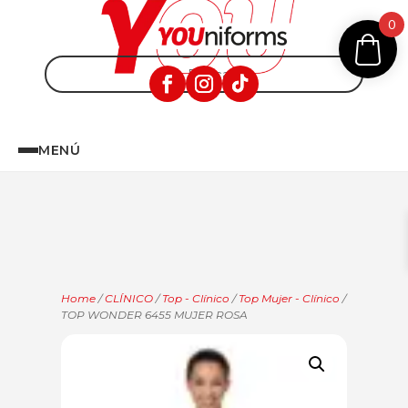
0
MENÚ
Home
/
CLÍNICO
/
Top - Clínico
/
Top Mujer - Clínico
/
TOP WONDER 6455 MUJER ROSA