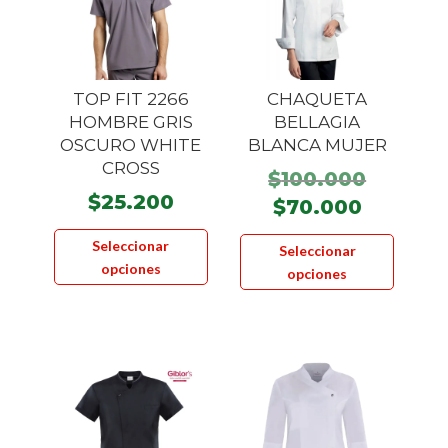
TOP FIT 2266
CHAQUETA
HOMBRE GRIS
BELLAGIA
OSCURO WHITE
BLANCA MUJER
CROSS
El
$
100.000
$
25.200
precio
El
$
70.000
Este
origina
precio
Este
Seleccionar
Seleccionar
producto
era:
actual
product
opciones
opciones
tiene
$100.00
es:
tiene
múltiples
$70.000
múltiple
variantes.
variante
Las
Las
opciones
opcione
se
se
pueden
pueden