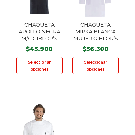
elegir
elegir
en
en
la
la
CHAQUETA
CHAQUETA
página
página
APOLLO NEGRA
MIRKA BLANCA
de
de
M/C GIBLOR’S
MUJER GIBLOR’S
producto
product
$
45.900
$
56.300
Este
Este
Seleccionar
Seleccionar
producto
product
opciones
opciones
tiene
tiene
múltiples
múltiple
variantes.
variante
Las
Las
opciones
opcione
se
se
pueden
pueden
elegir
elegir
en
en