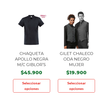
múltiple
Las
variante
opciones
Las
se
opcione
pueden
se
elegir
pueden
en
elegir
la
en
página
la
CHAQUETA
GILET CHALECO
de
página
APOLLO NEGRA
ODA NEGRO
producto
M/C GIBLOR’S
MUJER
de
product
$
45.900
$
19.900
Este
Este
Seleccionar
Seleccionar
producto
product
opciones
opciones
tiene
tiene
múltiples
múltiple
variantes.
variante