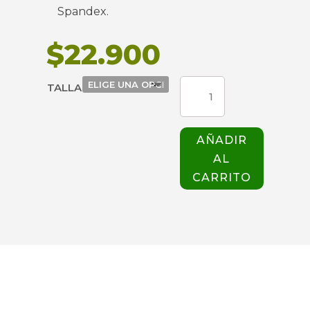
Spandex.
$
22.900
TOP
TALLA
WONDER
6419
MUJER
AÑADIR
TEAL
AL
cantidad
CARRITO