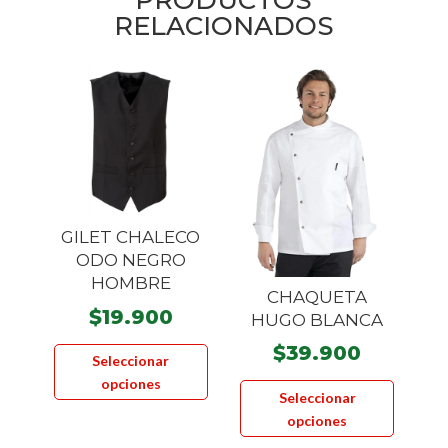
RELACIONADOS
GILET CHALECO
ODO NEGRO
HOMBRE
CHAQUETA
$
19.900
HUGO BLANCA
Este
$
39.900
Seleccionar
producto
Este
opciones
tiene
Seleccionar
product
múltiples
opciones
tiene
variantes.