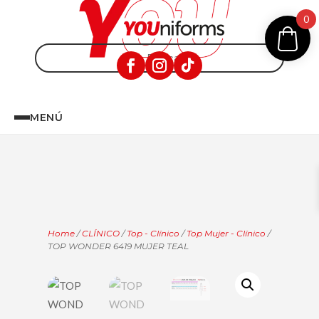
0
MENÚ
Home
/
CLÍNICO
/
Top - Clínico
/
Top Mujer - Clínico
/
TOP WONDER 6419 MUJER TEAL